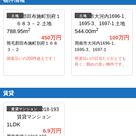
物件情報
土地
土地
2
2
788.95m
544.00m
450
万円
100
万円
熊毛郡田布施町別府１６８
周南市大河内1696-1、
３－２
1695-3、1697-1
国道沿いの200坪超えです！
県道沿いの日当たりがとても
良く、眺めの良い物件です。
賃貸
賃貸マンション
1LDK
6.9万円