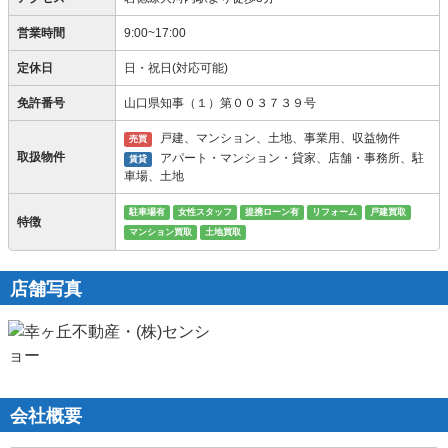
営業時間
9:00~17:00
定休日
日・祝日(対応可能)
免許番号
山口県知事（１）第００３７３９号
戸建、マンション、土地、事業用、収益物件
売買
取扱物件
アパート・マンション・貸家、店舗・事務所、駐
賃貸
車場、土地
駐車場有
女性スタッフ
提携ローン有
リフォーム
戸建買取
特徴
マンション買取
土地買取
店舗写真
会社概要