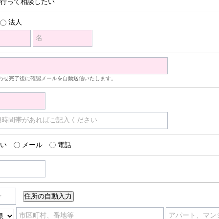
行って相談したい
法人
名
わせ完了後に確認メールを自動送信いたします。
望時間帯があればご記入ください
い
メール
電話
号
市区町村、番地等
アパート、マン